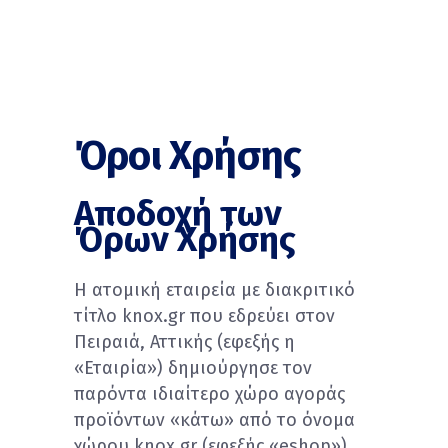
Όροι Χρήσης
Αποδοχή των
Όρων Χρήσης
H ατομική εταιρεία με διακριτικό
τίτλο knox.gr που εδρεύει στον
Πειραιά, Αττικής (εφεξής η
«Εταιρία») δημιούργησε τον
παρόντα ιδιαίτερο χώρο αγοράς
προϊόντων «κάτω» από το όνομα
χώρου knox.gr (εφεξής «eshop»)