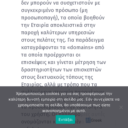
δεν μπορούν να συσχετιστούν με
συγκεκριμένο πρόσωπο (μη
προσωποπαγή), τα οποία βοηθούν
την Εταιρία αποκλειστικά στην
παροχή καλύτερων υπηρεσιών
στους πελάτες της. Για παράδειγμα
καταγράφονται τα «domains» από
τα οποία προέρχονται οι
επισκέψεις και γίνεται μέτρηση των
δραστηριοτήτων των επισκεπτών
στους δικτυακούς τόπους της
Εταιρίας, αλλά με τρόπο που τα
συλλεγόμενα στοιχεία παραμένουν
Χρησιμοποιούμε cookies για να σας προσφέρουμε την
μη προσωποπαγή, δηλαδή ανίκανα
καλύτερη δυνατή εμπειρία στη σελίδα μας. Εάν συνεχίσετε να
χρησιμοποιείτε τη σελίδα, θα υποθέσουμε πως είστε
να προσδιορίσουν την ταυτότητα
English
ικανοποιημένοι με αυτό.
του χρήστη. Οι πληροφορίες αυτές
Εντάξει
Greek
ονομάζονται και δεδομένα